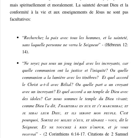
mais spirituellement et moralement. La sainteté devant Dieu et la
conformité à la vie et aux enseignements de Jésus ne sont pas
facultatives:
“
Recherchez la paix avec tous les hommes, et la sainteté,
sans laquelle personne ne verra le Seigneur
” - (Hébreux 12:
14).
“
Ne soyez pas sous un joug inégal avec les incroyants, car
quelle communion ont la justice et l'iniquité? Ou quelle
communion a la lumière avec les ténèbres? Et quel accord
le Christ a-t-il avec Bélial? Ou quelle part a un croyant
avec un incroyant? Et quel accord a un temple de Dieu avec
des idoles? Car nous sommes le temple du Dieu vivant;
comme Dieu l'a dit,
J'habiterai en eux et j'y marcherai; et
je serai leur Dieu, et ils seront mon peuple
. C'est
pourquoi,
Sortez du milieu d'eux, et séparez - vous
, dit le
Seigneur,
Et ne touchez à rien d'impur
, et je vous
recevrai
” - (2 Corinthiens 6:14-17. Citations de 2 Samuel