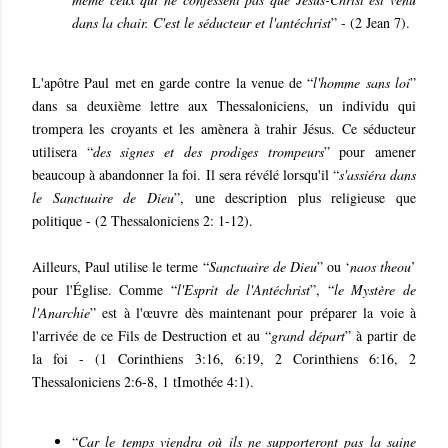
dans la chair. C'est le séducteur et l'antéchrist
” - (2 Jean 7).
L'apôtre Paul met en garde contre la venue de “
l'homme sans loi
”
dans sa deuxième lettre aux Thessaloniciens, un individu qui
trompera les croyants et les amènera à trahir Jésus. Ce séducteur
utilisera “
des signes et des prodiges trompeurs
” pour amener
beaucoup à abandonner la foi. Il sera révélé lorsqu'il “
s'assiéra dans
le Sanctuaire de Dieu
”, une description plus religieuse que
politique - (2 Thessaloniciens 2: 1-12).
Ailleurs, Paul utilise le terme “
Sanctuaire de Dieu
” ou ‘
naos theou
’
pour l'Église. Comme “
l'Esprit de l'Antéchrist
”, “
le Mystère de
l'Anarchie
” est à l'œuvre dès maintenant pour préparer la voie à
l'arrivée de ce Fils de Destruction et au “
grand départ
” à partir de
la foi - (1 Corinthiens 3:16, 6:19, 2 Corinthiens 6:16, 2
Thessaloniciens 2:6-8, 1 tImothée 4:1).
“
Car le temps viendra où ils ne supporteront pas la saine