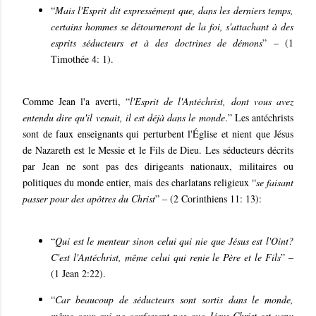
“
Mais l'Esprit dit expressément que, dans les derniers temps,
certains hommes se détourneront de la foi, s'attachant à des
esprits séducteurs et à des doctrines de démons
” – (1
Timothée 4: 1).
Comme Jean l'a averti, “
l'Esprit de l'Antéchrist, dont vous avez
entendu dire qu'il venait, il est déjà dans le monde
.” Les antéchrists
sont de faux enseignants qui perturbent l'Église et nient que Jésus
de Nazareth est le Messie et le Fils de Dieu. Les séducteurs décrits
par Jean ne sont pas des dirigeants nationaux, militaires ou
politiques du monde entier, mais des charlatans religieux “
se faisant
passer pour des apôtres du Christ
” – (2 Corinthiens 11: 13):
“
Qui est le menteur sinon celui qui nie que Jésus est l'Oint?
C'est l'Antéchrist, même celui qui renie le Père et le Fils
” –
(1 Jean 2:22).
“
Car beaucoup de séducteurs sont sortis dans le monde,
même ceux qui ne confessent pas que Jésus-Christ est venu