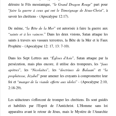
détruire le Fils messianique, “
le Grand Dragon Rouge
” part pour
“
faire la guerre à ceux qui ont le Témoignage de Jésus-Christ
”, à
savoir les chrétiens - (Apocalypse 12:17).
De même, “
la Bête de la Mer
” est autorisée à faire la guerre aux
“
saints et à les vaincre
.” Dans les deux visions, Satan attaque les
saints à travers ses vassaux terrestres, la Bête de la Mer et le Faux
Prophète - (Apocalypse 12: 17, 13: 7-10).
Dans les Sept Lettres aux “
Églises d'Asie
”, Satan attaque par la
persécution, mais plus encore, il utilise des trompeurs, les “
faux
apôtres
”, les “
Nicolaïtes
”, les “
doctrines de Balaam
” et “
la
prophétesse, Jézabel
” pour amener les croyants à compromettre leur
foi et “
manger de la viande offerte aux idoles
” - (Apocalypse 2:10,
2:18-29).
Les séducteurs s'efforcent de tromper les chrétiens. Ils sont guidés
et habilités par l'Esprit de l'Antéchrist. L'Homme sans loi
apparaîtra avant le retour de Jésus, mais le Mystère de l'Anarchie