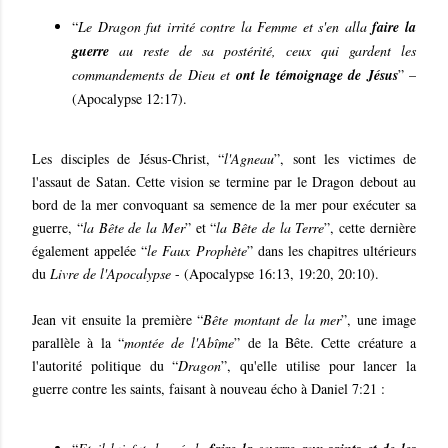
“
Le Dragon fut irrité contre la Femme et s'en alla
faire la
guerre
au reste de sa postérité, ceux qui gardent les
commandements de Dieu et
ont le témoignage de Jésus
” –
(Apocalypse 12:17).
Les disciples de Jésus-Christ, “
l'Agneau
”, sont les victimes de
l'assaut de Satan. Cette vision se termine par le Dragon debout au
bord de la mer convoquant sa semence de la mer pour exécuter sa
guerre, “
la Bête de la Mer
” et “
la Bête de la Terre
”, cette dernière
également appelée “
le Faux Prophète
” dans les chapitres ultérieurs
du
Livre de l'Apocalypse
- (Apocalypse 16:13, 19:20, 20:10).
Jean vit ensuite la première “
Bête montant de la mer
”, une image
parallèle à la “
montée de l'Abîme
” de la Bête. Cette créature a
l'autorité politique du “
Dragon
”, qu'elle utilise pour lancer la
guerre contre les saints, faisant à nouveau écho à Daniel 7:21 :