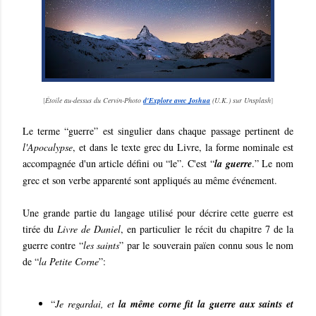
[
Étoile au-dessus du Cervin-Photo
d'Explore avec Joshua
(U.K.) sur Unsplash
]
Le terme “guerre” est singulier dans chaque passage pertinent de
l'Apocalypse
, et dans le texte grec du Livre, la forme nominale est
accompagnée d'un article défini ou “le”. C'est “
la guerre
.” Le nom
grec et son verbe apparenté sont appliqués au même événement.
Une grande partie du langage utilisé pour décrire cette guerre est
tirée du
Livre de Daniel
, en particulier le récit du chapitre 7 de la
guerre contre “
les saints
” par le souverain païen connu sous le nom
de “
la Petite Corne
”:
“
Je regardai, et
la même corne fit la guerre aux saints et