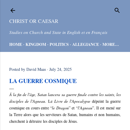
Skip to main content
CHRIST OR CAESAR
Studies on Church and State in English et en Français
HOME
KINGDOM
POLITICS
ALLEGIANCE
MORE…
Posted by
David Maas
July 24, 2025
LA GUERRE COSMIQUE
À la fin de l'âge, Satan lancera sa guerre finale contre les saints, les
disciples de l'Agneau
.
Le
Livre de l'Apocalypse
dépeint la guerre
cosmique en cours entre “
le Dragon
” et “
l'Agneau
”. Il est mené sur
la Terre alors que les serviteurs de Satan, humains et non humains,
cherchent à détruire les disciples de Jésus.