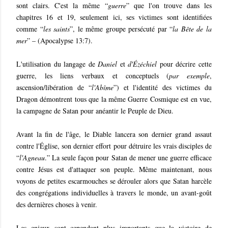
sont clairs. C'est la même “
guerre
” que l'on trouve dans les
chapitres 16 et 19, seulement ici, ses victimes sont identifiées
comme “
les saints
”, le même groupe persécuté par “
la Bête de la
mer
” – (Apocalypse 13:7).
L'utilisation du langage de
Daniel
et
d'Ézéchiel
pour décrire cette
guerre, les liens verbaux et conceptuels (
par exemple
,
ascension/libération de “
l'Abîme
”) et l'identité des victimes du
Dragon démontrent tous que la même Guerre Cosmique est en vue,
la campagne de Satan pour anéantir le Peuple de Dieu.
Avant la fin de l'âge, le Diable lancera son dernier grand assaut
contre l'Église, son dernier effort pour détruire les vrais disciples de
“
l'Agneau
.” La seule façon pour Satan de mener une guerre efficace
contre Jésus est d'attaquer son peuple. Même maintenant, nous
voyons de petites escarmouches se dérouler alors que Satan harcèle
des congrégations individuelles à travers le monde, un avant-goût
des dernières choses à venir.
Les enjeux sont cependant plus importants que la victoire de