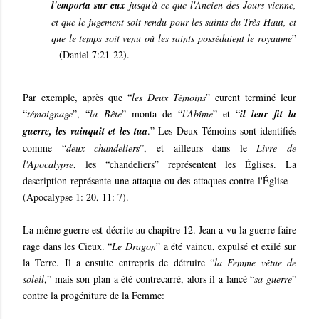
l'emporta sur eux
jusqu'à ce que l'Ancien des Jours vienne,
et que le jugement soit rendu pour les saints du Très-Haut, et
que le temps soit venu où les saints possédaient le royaume
”
– (Daniel 7:21-22).
Par exemple, après que “
les Deux Témoins
” eurent terminé leur
“
témoignage
”, “
la Bête
” monta de “
l'Abîme
” et “
il leur fit la
guerre, les vainquit et les tua
.” Les Deux Témoins sont identifiés
comme “
deux chandeliers
”, et ailleurs dans le
Livre de
l'Apocalypse
, les “chandeliers” représentent les Églises. La
description représente une attaque ou des attaques contre l'Église –
(Apocalypse 1: 20, 11: 7).
La même guerre est décrite au chapitre 12. Jean a vu la guerre faire
rage dans les Cieux. “
Le Dragon
” a été vaincu, expulsé et exilé sur
la Terre. Il a ensuite entrepris de détruire “
la Femme vêtue de
soleil
,” mais son plan a été contrecarré, alors il a lancé “
sa guerre
”
contre la progéniture de la Femme: