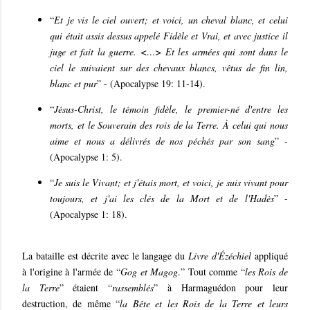
“
Et je vis le ciel ouvert; et voici, un cheval blanc, et celui
qui était assis dessus appelé Fidèle et Vrai, et avec justice il
juge et fait la guerre. <…> Et les armées qui sont dans le
ciel le suivaient sur des chevaux blancs, vêtus de fin lin,
blanc et pur
” - (Apocalypse 19: 11-14).
“
Jésus-Christ, le témoin fidèle, le premier-né d'entre les
morts, et le Souverain des rois de la Terre. À celui qui nous
aime et nous a délivrés de nos péchés par son sang
” -
(Apocalypse 1: 5).
“
Je suis le Vivant; et j'étais mort, et voici, je suis vivant pour
toujours, et j'ai les clés de la Mort et de l'Hadès
” -
(Apocalypse 1: 18).
La bataille est décrite avec le langage du
Livre d'Ézéchiel
appliqué
à l'origine à l'armée de “
Gog et Magog
.” Tout comme “
les Rois de
la Terre
” étaient “
rassemblés
” à Harmaguédon pour leur
destruction, de même “
la Bête et les Rois de la Terre et leurs