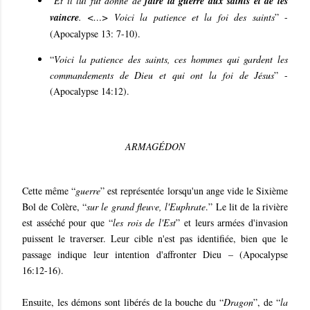
“
Et il lui fut donné de
faire la guerre aux saints et de les
vaincre
. <…> Voici la patience et la foi des saints
” -
(Apocalypse 13: 7-10).
“
Voici la patience des saints, ces hommes qui gardent les
commandements de Dieu et qui ont la foi de Jésus
” -
(Apocalypse 14:12).
ARMAGÉDON
Cette même “
guerre
” est représentée lorsqu'un ange vide le Sixième
Bol de Colère, “
sur le grand fleuve, l'Euphrate
.” Le lit de la rivière
est asséché pour que “
les rois de l'Est
” et leurs armées d'invasion
puissent le traverser. Leur cible n'est pas identifiée, bien que le
passage indique leur intention d'affronter Dieu – (Apocalypse
16:12-16).
Ensuite, les démons sont libérés de la bouche du “
Dragon
”, de “
la