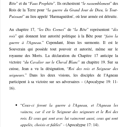
Bête
” et du “
Faux Prophète
”. Ils orchestrent “
le rassemblement
” des
Rois de la Terre pour “
la guerre du Grand Jour de Dieu, le Tout-
Puissant
” au lieu appelé ‘Harmaguédon’, où leur armée est détruite.
Au chapitre 17, “
les Dix Cornes
” de “
la Bête
” représentent “
dix
rois
” qui donnent leur autorité politique à la Bête pour “
faire la
guerre à l'Agneau
.” Cependant, Jésus les surmonte. Il est le
Souverain qui possède tout pouvoir et autorité, même sur le
royaume des Morts. La déclaration du Chapitre 17 anticipe la
victoire “
du Cavalier sur le Cheval Blanc
” au chapitre 19. Sur sa
cuisse, Jean a vu la désignation, “
Roi des rois et Seigneur des
seigneurs
.” Dans les deux visions, les disciples de l'Agneau
participent à sa victoire sur ses adversaires – (Apocalypse 19: 11-
16).
“
Ceux-ci feront la guerre à l'Agneau, et l'Agneau les
vaincra, car il est le Seigneur des seigneurs et le Roi des
rois. Et ceux qui sont avec lui vaincront aussi, ceux qui sont
appelés, choisis et fidèles
” - (Apocalypse 17: 14).