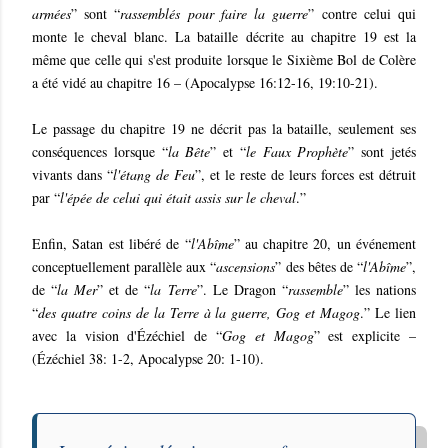
armées
” sont “
rassemblés pour faire la guerre
” contre celui qui
monte le cheval blanc. La bataille décrite au chapitre 19 est la
même que celle qui s'est produite lorsque le Sixième Bol de Colère
a été vidé au chapitre 16 – (Apocalypse 16:12-16, 19:10-21).
Le passage du chapitre 19 ne décrit pas la bataille, seulement ses
conséquences lorsque “
la Bête
” et “
le Faux Prophète
” sont jetés
vivants dans “
l'étang de Feu
”, et le reste de leurs forces est détruit
par “
l'épée de celui qui était assis sur le cheval
.”
Enfin, Satan est libéré de “
l'Abîme
” au chapitre 20, un événement
conceptuellement parallèle aux “
ascensions
” des bêtes de “
l'Abîme
”,
de “
la Mer
” et de “
la Terre
”. Le Dragon “
rassemble
” les nations
“
des quatre coins de la Terre à la guerre, Gog et Magog
.” Le lien
avec la vision d'Ézéchiel de “
Gog et Magog
” est explicite –
(Ézéchiel 38: 1-2, Apocalypse 20: 1-10).