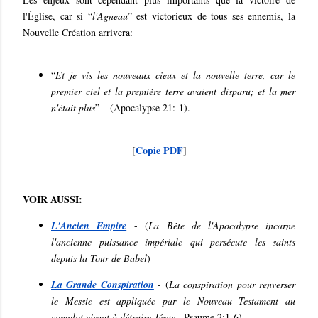
l'Église, car si “
l'Agneau
” est victorieux de tous ses ennemis, la
Nouvelle Création arrivera:
“
Et je vis les nouveaux cieux et la nouvelle terre, car le
premier ciel et la première terre avaient disparu; et la mer
n'était plus
” – (Apocalypse 21: 1).
Copie PDF
[
]
VOIR AUSSI
:
L'Ancien Empire
- (
La Bête de l'Apocalypse incarne
l'ancienne puissance impériale qui persécute les saints
depuis la Tour de Babel
)
La Grande Conspiration
- (
La conspiration pour renverser
le Messie est appliquée par le Nouveau Testament au
complot visant à détruire Jésus
- Psaume 2:1-6
)